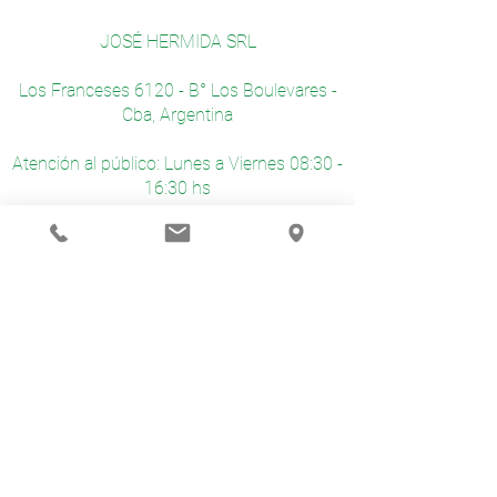
JOSÉ HERMIDA SRL
Los Franceses 6120 - B° Los Boulevares -
Cba, Argentina
Atención al público: Lunes a Viernes 08:30 -
16:30 hs
CONTACTO
03543 - 443460
horacio.mernes@josehermidasrl.com
VISITÁ NUESTRAS REDES
@hermidasrl
@hermidasrl