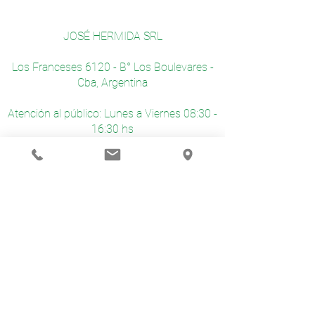
JOSÉ HERMIDA SRL
Los Franceses 6120 - B° Los Boulevares -
Cba, Argentina
Atención al público: Lunes a Viernes 08:30 -
16:30 hs
CONTACTO
03543 - 443460
horacio.mernes@josehermidasrl.com
VISITÁ NUESTRAS REDES
@hermidasrl
@hermidasrl